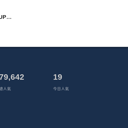
備品維修（電源供應器、UPS電池、PCB板、控制器、變頻器…等）
79,642
19
總人氣
今日人氣