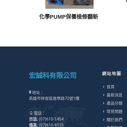
化學PUMP保養檢修翻新
網站地圖
宏誠科有限公司
首頁
地址：
最新消息
高雄市梓官區進學路72號1樓
產品分類
常見問題
電話：
市話:
(07)610-1454
關於我們
傳真:
(07)610-8510