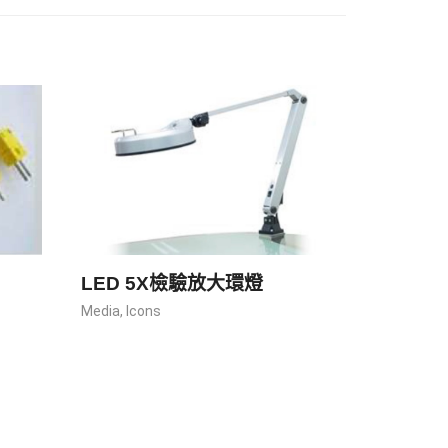
LED 5X檢驗放大環燈
半自動超
式)
Media
,
Icons
Media
,
Icon