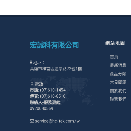
網站地圖
宏誠科有限公司
首頁
地址：
最新消息
高雄市梓官區進學路72號1樓
產品分類
常見問題
電話：
市話:
(07)610-1454
關於我們
傳真:
(07)610-8510
聯繫我們
聯絡人-服務專線:
0920040569
service@hc-tek.com.tw