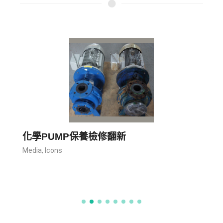
化學PUMP保養檢修翻新
S
Media
,
Icons
M