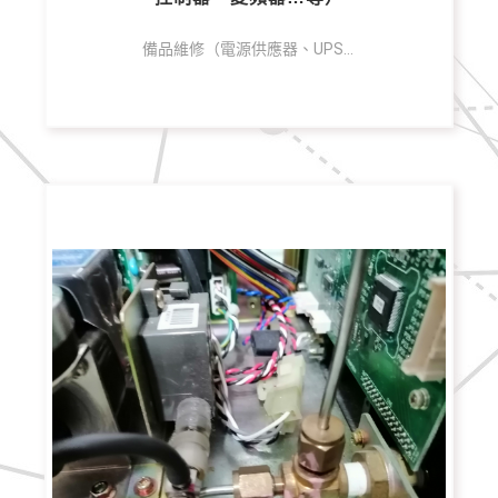
備品維修（電源供應器、UPS電池、PCB板、控制器、變頻器…等 ） 針對備品故障情形進行檢查維修及更換零件，提供您優質快速的維修品質及服務，為您省下採購新機成本，並延續資產價值。